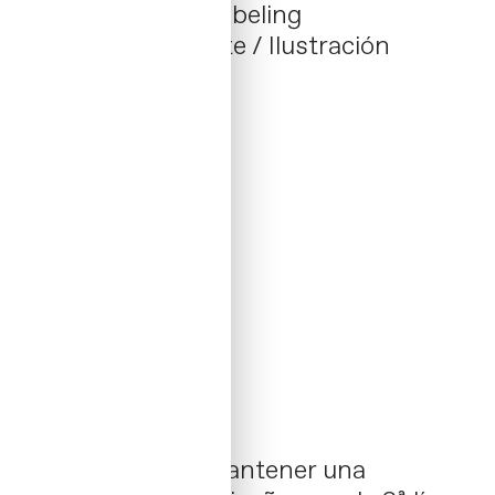
Finca La Hoya
/ Labeling
Packaging / Dir. Arte / Ilustración
04 _ 2024 / Spain
Hemos decidido mantener una