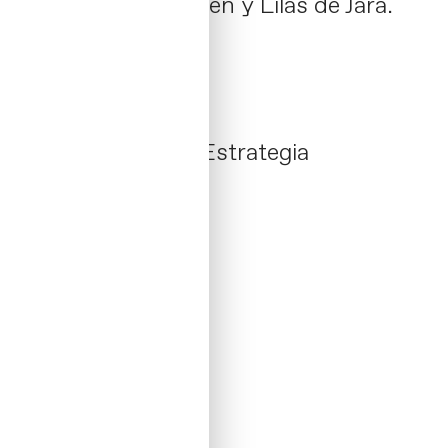
como Danza de Polen y Lilas de Jara.
Contacta →
Agrogir
/ Identity
Branding: Marca / Estrategia
02 _ 2023 / Spain