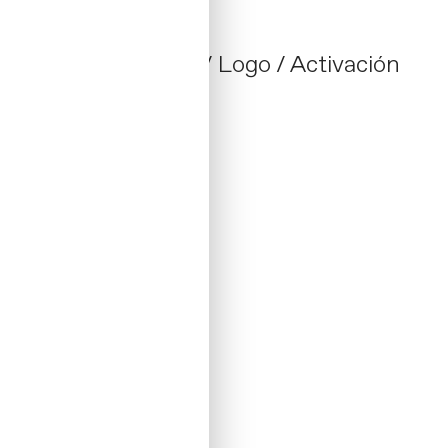
OZZA
/ Identity
Branding: Naming / Logo / Activación
01 _ 2021 / Spain