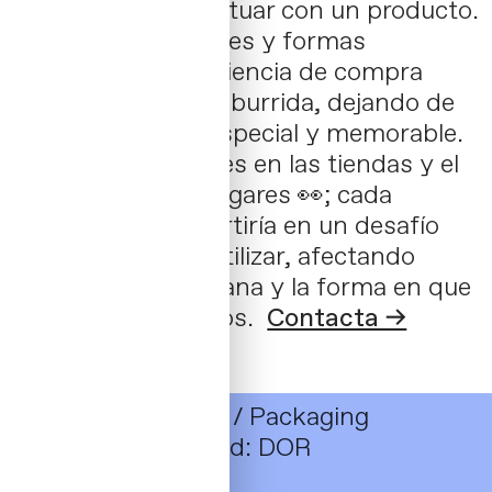
sentimos al interactuar con un producto.
Sin etiquetas, colores y formas
atractivas, la experiencia de compra
sería monótona y aburrida, dejando de
ser un momento especial y memorable.
Imagina los estantes en las tiendas y el
desorden en los hogares 👀; cada
producto se convertiría en un desafío
para identificar y utilizar, afectando
nuestra vida cotidiana y la forma en que
convivimos con ellos.
Contacta →
Xavid Donay - Lldl
/ Packaging
Estacional / Navidad: DOR
12 _ 2021 / Spain