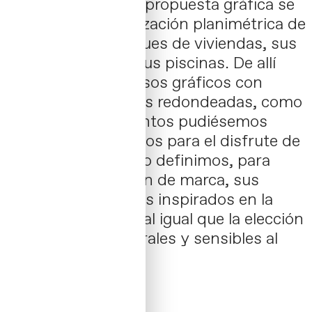
logo 🤷🏽‍♂️ . Nuestra propuesta gráfica se
inspira en la visualización planimétrica de
un barrio, sus bloques de viviendas, sus
espacios verdes , sus piscinas. De allí
surgen estos recursos gráficos con
formas geómetricas redondeadas, como
si con estos elementos pudiésemos
jugar y crear espacios para el disfrute de
las personas. Luego definimos, para
completar la imagen de marca, sus
tipografías y colores inspirados en la
zona: arena y mar, al igual que la elección
de materiales naturales y sensibles al
tacto.
Contacta →