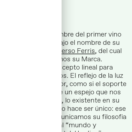
Nanku 22 es el nombre del primer vino
de Rafa Bernabé bajo el nombre de su
nueva
Bodega Universo Ferris
, del cual
también le diseñamos su Marca.
Planteamos un concepto lineal para
todos sus productos. El reflejo de la luz
como hilo conductor, como si el soporte
de la etiqueta fuese un espejo que nos
muestra el entorno, lo existente en su
inmediatez, lo que lo hace ser único: ese
momento. Así comunicamos su filosofia
de marca cercana al “mundo y