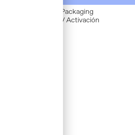
Herbo
/ Identity + Packaging
Marca / Estrategia / Activación
01 _ 2023 / Spain