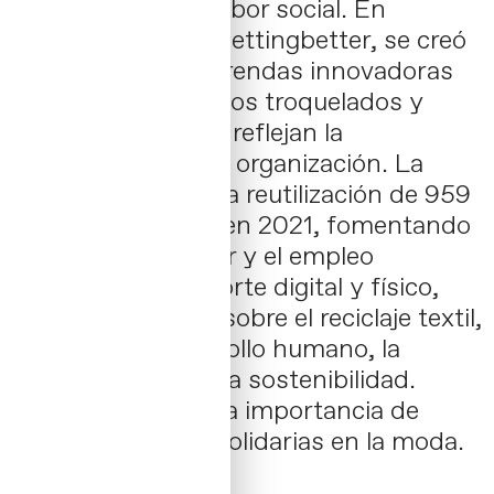
para visibilizar su labor social. En
colaboración con Gettingbetter, se creó
una colección de prendas innovadoras
que, mediante tejidos troquelados y
mensajes directos, reflejan la
transparencia de la organización. La
campaña destaca la reutilización de 959
toneladas de ropa en 2021, fomentando
la economía circular y el empleo
inclusivo. Con soporte digital y físico,
busca concienciar sobre el reciclaje textil,
promover el desarrollo humano, la
inclusión laboral y la sostenibilidad.
Además, refuerza la importancia de
apoyar iniciativas solidarias en la moda.
Contacta →