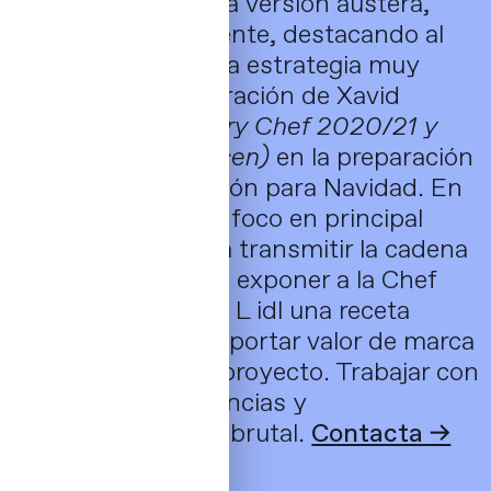
cliente optó por una versión austera,
sencilla y contundente, destacando al
protagonista de una estrategia muy
efectiva: La colaboración de
Xavid
Donnay
(
Best Pastry Chef 2020/21 y
⭐️⭐️⭐️
Michelin starsen)
en la preparación
de un delicioso turrón para Navidad. En
el estudio pusimos foco en principal
mensaje que quería transmitir la cadena
de supermercados, exponer a la Chef
que desarrollo para L idl una receta
única, además de aportar valor de marca
con su firma en el proyecto. Trabajar con
este nivel de referencias y
participaciones, es brutal.
Contacta →