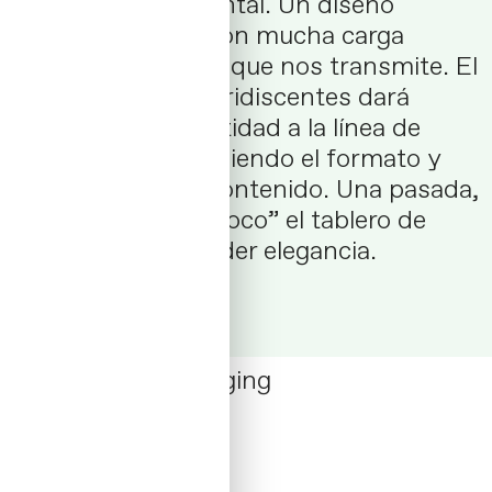
pensamiento” oriental. Un diseño
minimalista pero con mucha carga
emocional sobre lo que nos transmite. El
uso de materiales iridiscentes dará
continuidad e identidad a la línea de
productos, manteniendo el formato y
maquetación del contenido. Una pasada,
poder patear “un poco” el tablero de
juego, pero sin perder elegancia.
Contacta →
Amic Fort
/ Packaging
Naming / Labeling
08 _ 2022 / Swiss