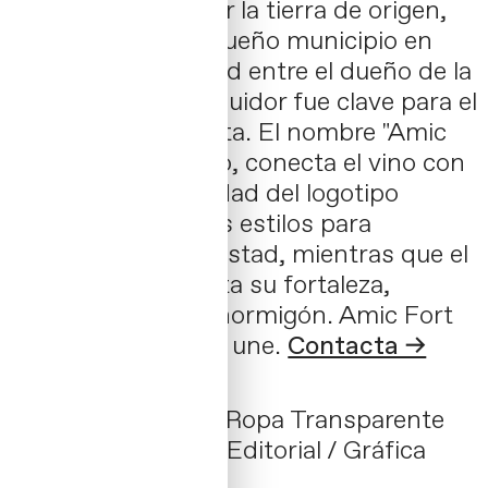
se centró en reflejar la tierra de origen,
Alfàs de Pi, un pequeño municipio en
Alicante. La amistad entre el dueño de la
bodega y su distribuidor fue clave para el
diseño de la etiqueta. El nombre "Amic
Fort", en valenciano, conecta el vino con
su tierra. La identidad del logotipo
presenta diferentes estilos para
simbolizar esta amistad, mientras que el
color gris representa su fortaleza,
evocando rocas y hormigón. Amic Fort
es una historia que une.
Contacta →
Proyecto Lázaro
/ Ropa Transparente
Dirección de Arte / Editorial / Gráfica
03 _ 2022 / Spain