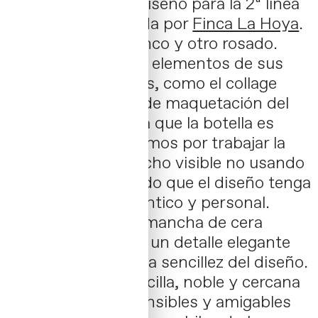
continuidad en el diseño para la 2ª línea
de productos creada por
Finca La Hoya
.
Dos vinos, uno blanco y otro rosado.
Utilizamos muchos elementos de sus
anteriores etiquetas, como el collage
principal y la grilla de maquetación del
texto en vertical. Ya que la botella es
transparente, optamos por trabajar la
idea de dejar el corcho visible no usando
cápsula, permitiendo que el diseño tenga
un toque más auténtico y personal.
Además, la tímida mancha de cera
blanca actúa como un detalle elegante
que complementa la sencillez del diseño.
Una propuesta sencilla, noble y cercana
para unos vinos sensibles y amigables